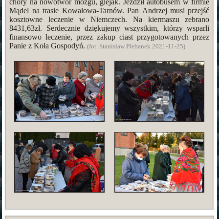
chory na nowotwór mózgu, glejak. Jeździł autobusem w firmie
Mądel na trasie Kowalowa-Tarnów. Pan Andrzej musi przejść
kosztowne leczenie w Niemczech. Na kiermaszu zebrano
8431,63zł. Serdecznie dziękujemy wszystkim, którzy wsparli
finansowo leczenie, przez zakup ciast przygotowanych przez
Panie z Koła Gospodyń.
(fot. Stanisław Plebanek 2021-11-25)