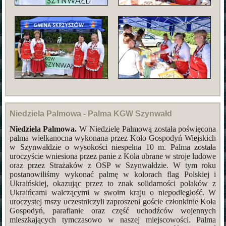
Niedziela Palmowa - Palma KGW Szynwałd
Niedziela Palmowa.
W Niedzielę Palmową została poświęcona
palma wielkanocna wykonana przez Koło Gospodyń Wiejskich
w Szynwałdzie o wysokości niespełna 10 m. Palma została
uroczyście wniesiona przez panie z Koła ubrane w stroje ludowe
oraz przez Strażaków z OSP w Szynwałdzie. W tym roku
postanowiliśmy wykonać palmę w kolorach flag Polskiej i
Ukraińskiej, okazując przez to znak solidarności polaków z
Ukraińcami walczącymi w swoim kraju o niepodległość. W
uroczystej mszy uczestniczyli zaproszeni goście członkinie Koła
Gospodyń, parafianie oraz część uchodźców wojennych
mieszkających tymczasowo w naszej miejscowości. Palma