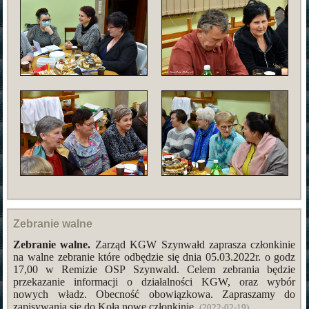
Zebranie walne
Zebranie walne.
Zarząd KGW Szynwałd zaprasza członkinie
na walne zebranie które odbędzie się dnia 05.03.2022r. o godz
17,00 w Remizie OSP Szynwald. Celem zebrania będzie
przekazanie informacji o działalności KGW, oraz wybór
nowych władz. Obecność obowiązkowa. Zapraszamy do
zapisywania się do Koła nowe członkinie.
(2022-02-19)