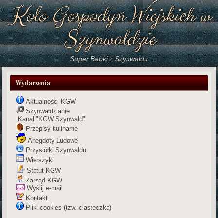
Koło Gospodyń Wiejskich w
Szynwałdzie
Super Babki z Szynwałdu
Wydarzenia
Aktualności KGW
Szynwałdzianie
Kanał "KGW Szynwałd"
Przepisy kulinarne
Anegdoty Ludowe
Przysiółki Szynwałdu
Wierszyki
Statut KGW
Zarząd KGW
Wyślij e-mail
Kontakt
Pliki cookies (tzw. ciasteczka)