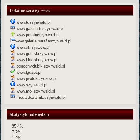
Lokalne serwisy www
www.tuszynwald.pl
www.galeria.tuszynwald.pl
www.parafiaszynwald.pl
www.galeria.parafiaszynwald.pl
www.skrzyszow.pl
www.gcb-skrzyszow.pl
www.kkk-skrzyszow.pl
pogodnyklubik.szynwald.pl
www.lgdzpt.pl
www.pwdskrzyszow.pl
www.szynwald.pl
www.moj.szynwald.pl
medardczarnik.szynwald.pl
Statystyki odwiedzin
85.4%
7.7%
1.5%