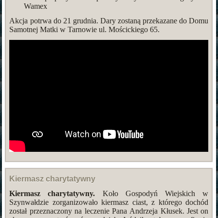
Wamex
Akcja potrwa do 21 grudnia. Dary zostaną przekazane do Domu
Samotnej Matki w Tarnowie ul. Mościckiego 65.
Kiermasz charytatywny
Kiermasz charytatywny.
Koło Gospodyń Wiejskich w
Szynwałdzie zorganizowało kiermasz ciast, z którego dochód
został przeznaczony na leczenie Pana Andrzeja Kłusek. Jest on