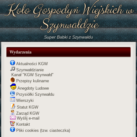
Koło Gospodyń Wiejskich w
Szynwałdzie
Super Babki z Szynwałdu
Wydarzenia
Aktualności KGW
Szynwałdzianie
Kanał "KGW Szynwałd"
Przepisy kulinarne
Anegdoty Ludowe
Przysiółki Szynwałdu
Wierszyki
Statut KGW
Zarząd KGW
Wyślij e-mail
Kontakt
Pliki cookies (tzw. ciasteczka)