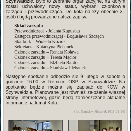
Szynwałdzie.
Było to zebranie organizacyjne, na którym
został uchwalony nowy statut, wybrani członkowie
zarządu i przewodnicząca. Do koła należy obecnie 21
osób i będą prowadzone dalsze zapisy.
Skład zarządu
Przewodnicząca - Jolanta Kapustka
Zastępca przewodniczącej - Bogusława Szczęch
Skarbnik – Wioletta Kozioł
Sekretarz – Katarzyna Plebanek
Członek zarządu – Renata Kolawa
Członek zarządu – Teresa Mącior
Członek zarządu – Elżbieta Bardo
Członek zarządu – Stanisław Plebanek
Następne spotkanie odbędzie się 9 lutego w sobotę o
godzinie 16:00 w Remizie OSP w Szynwałdzie. Na
spotkaniu będzie można się zapisać do KGW w
Szynwałdzie. Planowane jest również założenie własnej
strony internetowej, gdzie będą zamieszczane aktualne
informacje na temat Koła.
(fot. Stanisław Plebanek 2019-01-14)