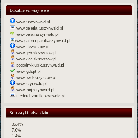
Lokalne serwisy www
www.tuszynwald.pl
www.galeria.tuszynwald.pl
www.parafiaszynwald.pl
www.galeria.parafiaszynwald.pl
www.skrzyszow.pl
www.gcb-skrzyszow.pl
www.kkk-skrzyszow.pl
pogodnyklubik.szynwald.pl
www.lgdzpt.pl
www.pwdskrzyszow.pl
www.szynwald.pl
www.moj.szynwald.pl
medardczarnik.szynwald.pl
Statystyki odwiedzin
85.4%
7.6%
1.4%