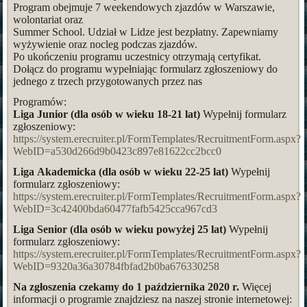
Program obejmuje 7 weekendowych zjazdów w Warszawie,
wolontariat oraz
Summer School. Udział w Lidze jest bezpłatny. Zapewniamy
wyżywienie oraz nocleg podczas zjazdów.
Po ukończeniu programu uczestnicy otrzymają certyfikat.
Dołącz do programu wypełniając formularz zgłoszeniowy do
jednego z trzech przygotowanych przez nas
Programów:
Liga Junior (dla osób w wieku 18-21 lat)
Wypełnij formularz
zgłoszeniowy:
https://system.erecruiter.pl/FormTemplates/RecruitmentForm.aspx?
WebID=a530d266d9b0423c897e81622cc2bcc0
Liga Akademicka (dla osób w wieku 22-25 lat)
Wypełnij
formularz zgłoszeniowy:
https://system.erecruiter.pl/FormTemplates/RecruitmentForm.aspx?
WebID=3c42400bda60477fafb5425cca967cd3
Liga Senior (dla osób w wieku powyżej 25 lat)
Wypełnij
formularz zgłoszeniowy:
https://system.erecruiter.pl/FormTemplates/RecruitmentForm.aspx?
WebID=9320a36a30784fbfad2b0ba676330258
Na zgłoszenia czekamy do 1 października 2020 r.
Więcej
informacji o programie znajdziesz na naszej stronie internetowej: