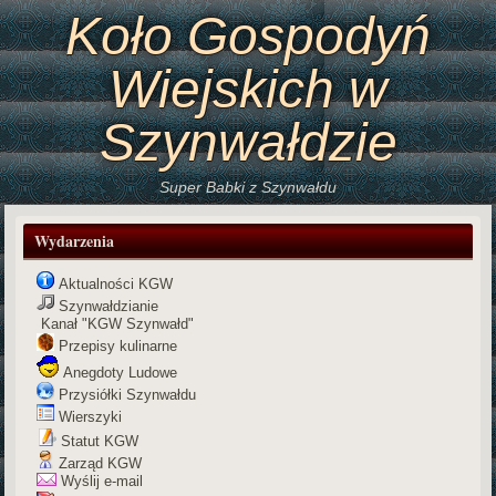
Koło Gospodyń
Wiejskich w
Szynwałdzie
Super Babki z Szynwałdu
Wydarzenia
Aktualności KGW
Szynwałdzianie
Kanał "KGW Szynwałd"
Przepisy kulinarne
Anegdoty Ludowe
Przysiółki Szynwałdu
Wierszyki
Statut KGW
Zarząd KGW
Wyślij e-mail