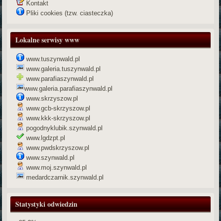
Kontakt
Pliki cookies (tzw. ciasteczka)
Lokalne serwisy www
www.tuszynwald.pl
www.galeria.tuszynwald.pl
www.parafiaszynwald.pl
www.galeria.parafiaszynwald.pl
www.skrzyszow.pl
www.gcb-skrzyszow.pl
www.kkk-skrzyszow.pl
pogodnyklubik.szynwald.pl
www.lgdzpt.pl
www.pwdskrzyszow.pl
www.szynwald.pl
www.moj.szynwald.pl
medardczarnik.szynwald.pl
Statystyki odwiedzin