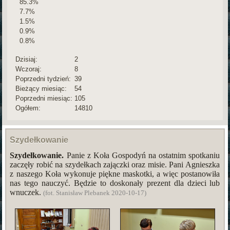
85.3%
7.7%
1.5%
0.9%
0.8%
Dzisiaj:
2
Wczoraj:
8
Poprzedni tydzień:
39
Bieżący miesiąc:
54
Poprzedni miesiąc:
105
Ogółem:
14810
Szydełkowanie
Szydełkowanie.
Panie z Koła Gospodyń na ostatnim spotkaniu
zaczęły robić na szydełkach zajączki oraz misie. Pani Agnieszka
z naszego Koła wykonuje piękne maskotki, a więc postanowiła
nas tego nauczyć. Będzie to doskonały prezent dla dzieci lub
wnuczek.
(fot. Stanisław Plebanek 2020-10-17)