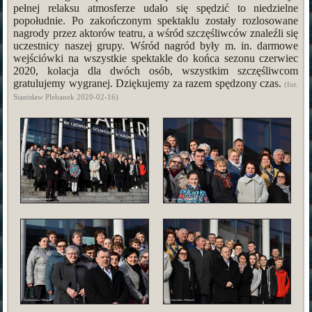
pełnej relaksu atmosferze udało się spędzić to niedzielne
popołudnie. Po zakończonym spektaklu zostały rozlosowane
nagrody przez aktorów teatru, a wśród szczęśliwców znaleźli się
uczestnicy naszej grupy. Wśród nagród były m. in. darmowe
wejściówki na wszystkie spektakle do końca sezonu czerwiec
2020, kolacja dla dwóch osób, wszystkim szczęśliwcom
gratulujemy wygranej. Dziękujemy za razem spędzony czas.
(fot.
Stanisław Plebanek 2020-02-16)