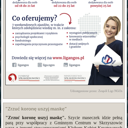
Udostępnione przez: Zespół Ligi NGOs
"Zrzuć koronę uszyj maskę"
"Zrzuć koronę uszyj maskę".
Szycie maseczek idzie pełną
parą przy współpracy z Gminnym Centrum w Skrzyszowie
wraz z innymi stowarzyszeniami Klubem Kobiet Kreatywnych