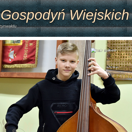
 Gospodyń Wiejskich
Szynwałdu