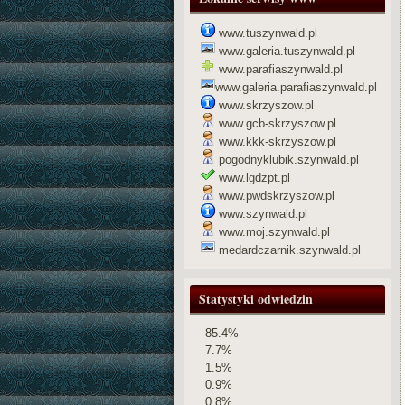
www.tuszynwald.pl
www.galeria.tuszynwald.pl
www.parafiaszynwald.pl
www.galeria.parafiaszynwald.pl
www.skrzyszow.pl
www.gcb-skrzyszow.pl
www.kkk-skrzyszow.pl
pogodnyklubik.szynwald.pl
www.lgdzpt.pl
www.pwdskrzyszow.pl
www.szynwald.pl
www.moj.szynwald.pl
medardczarnik.szynwald.pl
Statystyki odwiedzin
85.4%
7.7%
1.5%
0.9%
0.8%