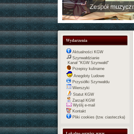
Zespół muzyczny
Wydarzenia
Aktualności KGW
Szynwałdzianie
Kanał "KGW Szynwałd"
Przepisy kulinarne
Anegdoty Ludowe
Przysiółki Szynwałdu
Wierszyki
Statut KGW
Zarząd KGW
Wyślij e-mail
Kontakt
Pliki cookies (tzw. ciasteczka)
Lokalne serwisy www