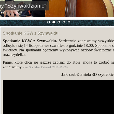
 "Szynwałdzianie"
Spotkanie KGW z Szynwałdu
Spotkanie KGW z Szynwałdu.
Serdecznie zapraszamy wszystkie 
odbędzie się 14 listopada we czwartek o godzinie 18:00. Spotkan
świetlicy. Na spotkaniu będziemy wykonywać ozdoby świąteczne 
oraz szydełka.
Panie, które chcą się jeszcze zapisać do Koła, mogą to zrobić n
zapraszamy.
(fot. Stanisław Plebanek 2019-11-09)
Jak zrobić anioła 3D szydełki