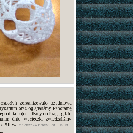
spodyń zorganizowało trzydniową
ykarium oraz oglądaliśmy Panoramę
go dnia pojechaliśmy do Pragi, gdzie
atnim dniu wycieczki zwiedzaliśmy
 z XII w.
(fot. Stanisław Plebanek 2019-10-10)