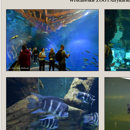
Wrocławskie ZOO i Afrykari