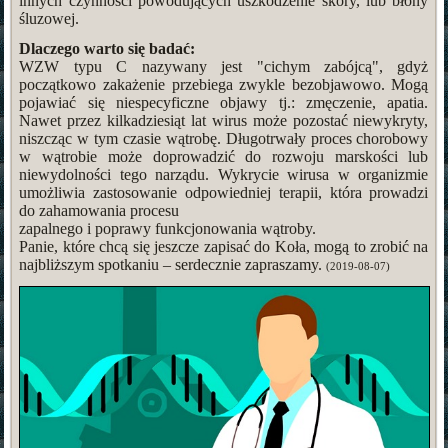
innych czynności powodujących uszkodzenie skóry, lub błony
śluzowej.
Dlaczego warto się badać:
WZW typu C nazywany jest "cichym zabójcą", gdyż
początkowo zakażenie przebiega zwykle bezobjawowo. Mogą
pojawiać się niespecyficzne objawy tj.: zmęczenie, apatia.
Nawet przez kilkadziesiąt lat wirus może pozostać niewykryty,
niszcząc w tym czasie wątrobę. Długotrwały proces chorobowy
w wątrobie może doprowadzić do rozwoju marskości lub
niewydolności tego narządu. Wykrycie wirusa w organizmie
umożliwia zastosowanie odpowiedniej terapii, która prowadzi
do zahamowania procesu
zapalnego i poprawy funkcjonowania wątroby.
Panie, które chcą się jeszcze zapisać do Koła, mogą to zrobić na
najbliższym spotkaniu – serdecznie zapraszamy.
(2019-08-07)