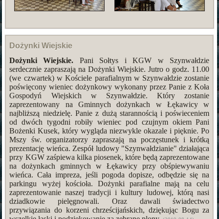
Dożynki Wiejskie
Dożynki Wiejskie.
Pani Sołtys i KGW w Szynwałdzie
serdecznie zapraszają na Dożynki Wiejskie. Jutro o godz. 11.00
(we czwartek) w Kościele parafialnym w Szynwałdzie zostanie
poświęcony wieniec dożynkowy wykonany przez Panie z Koła
Gospodyń Wiejskich w Szynwałdzie. Który zostanie
zaprezentowany na Gminnych dożynkach w Łękawicy w
najbliższą niedzielę. Panie z dużą starannością i poświeceniem
od dwóch tygodni robiły wieniec pod czujnym okiem Pani
Bożenki Kusek, który wygląda niezwykle okazale i pięknie. Po
Mszy św. organizatorzy zapraszają na poczęstunek i krótką
prezentację wieńca. Zespół ludowy "Szynwałdzianie" działająca
przy KGW zaśpiewa kilka piosenek, które będą zaprezentowane
na dożynkach gminnych w Łękawicy przy obśpiewywaniu
wieńca. Cała impreza, jeśli pogoda dopisze, odbędzie się na
parkingu wyżej kościoła. Dożynki parafialne mają na celu
zaprezentowanie naszej tradycji i kultury ludowej, którą nasi
dziadkowie pielęgnowali. Oraz dawali świadectwo
przywiązania do korzeni chrześcijańskich, dziękując Bogu za
wszelkie łaski i podziękowanie za zebrane plony.