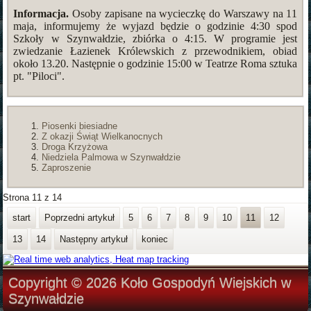
Informacja.
Osoby zapisane na wycieczkę do Warszawy na 11
maja, informujemy że wyjazd będzie o godzinie 4:30 spod
Szkoły w Szynwałdzie, zbiórka o 4:15. W programie jest
zwiedzanie Łazienek Królewskich z przewodnikiem, obiad
około 13.20. Następnie o godzinie 15:00 w Teatrze Roma sztuka
pt. "Piloci".
Piosenki biesiadne
Z okazji Świąt Wielkanocnych
Droga Krzyżowa
Niedziela Palmowa w Szynwałdzie
Zaproszenie
Strona 11 z 14
start
Poprzedni artykuł
5
6
7
8
9
10
11
12
13
14
Następny artykuł
koniec
Copyright © 2026 Koło Gospodyń Wiejskich w
Szynwałdzie