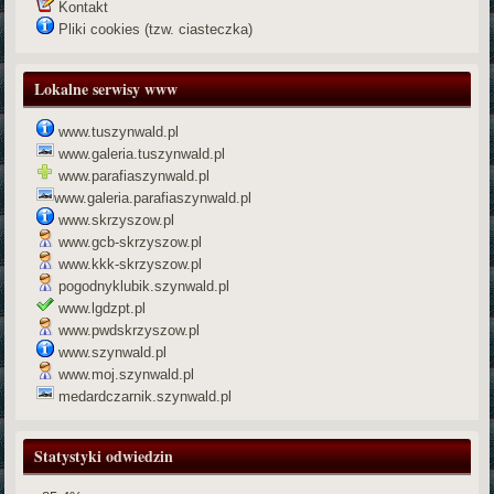
Kontakt
Pliki cookies (tzw. ciasteczka)
Lokalne serwisy www
www.tuszynwald.pl
www.galeria.tuszynwald.pl
www.parafiaszynwald.pl
www.galeria.parafiaszynwald.pl
www.skrzyszow.pl
www.gcb-skrzyszow.pl
www.kkk-skrzyszow.pl
pogodnyklubik.szynwald.pl
www.lgdzpt.pl
www.pwdskrzyszow.pl
www.szynwald.pl
www.moj.szynwald.pl
medardczarnik.szynwald.pl
Statystyki odwiedzin