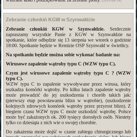
(2019-08-14)
Zebranie członkiń KGW w Szynwałdzie
Zebranie członkiń KGW w Szynwałdzie.
Serdecznie
zapraszamy wszystkie Panie z KGW w Szynwałdzie na
spotkanie, które odbędzie się 13 sierpnia we wtorek o godzinie
18:00. Spotkanie będzie w Remizie OSP Szynwałd w świetlicy.
Na spotkaniu będzie można sobie wykonać badanie na:
Wirusowe zapalenie wątroby typu C (WZW typu C).
Czym jest wirusowe zapalenie wątroby typu C ? (WZW
typu C).
WZW typu C to zapalenie wywoływane przez wirusa, który
uszkadza komórki wątroby. Po kilku latach zapalenie wątroby
może prowadzić do jej uszkodzenia i chorób takich jak:
(pierwszy etap powstawania blizn w wątrobie), (uszkodzenie
kolejnych zdrowych komórek wątroby przez przyrost blizn). Z
biegiem czasu WZW typu C może uszkodzić wątrobę. Polsce
może być zakażonych ok. 200 tysięcy dorosłych osób. Niestety
tylko co dziesiąta z nich wie o swojej chorobie.
Do zakażenia może dojść w czasie zabiegu chirurgicznego lub