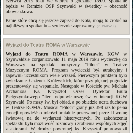
czerwca 2019 roku we wtorek o godzinie 18:00. Spotkanie
będzie w Remizie OSP Szynwałd w świetlicy – obecność
obowiązkowa.
Panie które chcą się jeszcze zapisać do Koła, mogą to zrobić na
najbliższym spotkaniu – serdecznie zapraszamy.
(2019-05-19)
Wyjazd do Teatru ROMA w Warszawie
Wyjazd do Teatru ROMA w Warszawie.
KGW w
Szynwałdzie zorganizowało 11 maja 2019 roku wycieczkę do
Warszawy na spektakl muzyczny "Piloci" w Teatrze
Muzycznym ROMA. Program wycieczki był atrakcyjny i
zapewnił uczestnikom wiele wrażeń. Pierwszym punktem było
zwiedzanie Łazienek Królewskich, które przy pięknej pogodzie
prezentowały się wspaniale. Następnie w Kościele pw. Michała
Archanioła Ks. Krzysztof Orzeł -Dyrektor Biura
Pielgrzymkowego "Iter" odprawił mszę św. w intencji KGW
Szynwałd. Po mszy św. był obiad, a po obiedzie uczta duchowa
w Teatrze ROMA. Musical "Piloci" grany już 398 raz to pełna
emocji opowieść o miłości brutalnie przerwanej przez II wojnę
światową na tle wydarzeń historycznych. Po zakończeniu
spektaklu była możliwość rozmowy i zrobienia wspólnych zdjęć
z aktorami. W drodze powrotnej ks. Krzysztof poprowadził