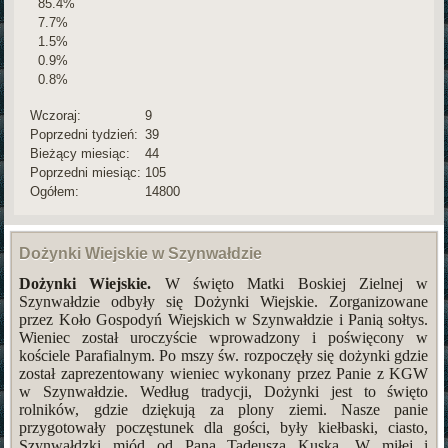
85.4%
7.7%
1.5%
0.9%
0.8%
Wczoraj:
9
Poprzedni tydzień:
39
Bieżący miesiąc:
44
Poprzedni miesiąc:
105
Ogółem:
14800
Dożynki Wiejskie w Szynwałdzie
Dożynki Wiejskie.
W święto Matki Boskiej Zielnej w
Szynwałdzie odbyły się Dożynki Wiejskie. Zorganizowane
przez Koło Gospodyń Wiejskich w Szynwałdzie i Panią sołtys.
Wieniec został uroczyście wprowadzony i poświęcony w
kościele Parafialnym. Po mszy św. rozpoczęły się dożynki gdzie
został zaprezentowany wieniec wykonany przez Panie z KGW
w Szynwałdzie. Według tradycji, Dożynki jest to święto
rolników, gdzie dziękują za plony ziemi. Nasze panie
przygotowały poczęstunek dla gości, były kiełbaski, ciasto,
Szynwałdzki miód od Pana Tadeusza Kuska. W miłej i