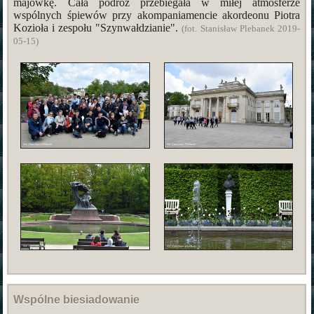
majówkę. Cała podróż przebiegała w miłej atmosferze
wspólnych śpiewów przy akompaniamencie akordeonu Piotra
Kozioła i zespołu "Szynwałdzianie".
(fot. Stanisław Plebanek 2019-
05-15)
Wspólne biesiadowanie