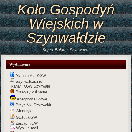
Koło Gospodyń
Wiejskich w
Szynwałdzie
Super Babki z Szynwałdu
Wydarzenia
Aktualności KGW
Szynwałdzianie
Kanał "KGW Szynwałd"
Przepisy kulinarne
Anegdoty Ludowe
Przysiółki Szynwałdu
Wierszyki
Statut KGW
Zarząd KGW
Wyślij e-mail