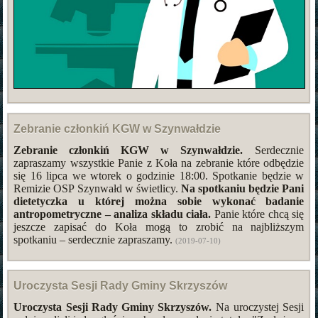
Zebranie członkiń KGW w Szynwałdzie
Zebranie członkiń KGW w Szynwałdzie.
Serdecznie
zapraszamy wszystkie Panie z Koła na zebranie które odbędzie
się 16 lipca we wtorek o godzinie 18:00. Spotkanie będzie w
Remizie OSP Szynwałd w świetlicy.
Na spotkaniu będzie Pani
dietetyczka u której można sobie wykonać badanie
antropometryczne – analiza składu ciała.
Panie które chcą się
jeszcze zapisać do Koła mogą to zrobić na najbliższym
spotkaniu – serdecznie zapraszamy.
(2019-07-10)
Uroczysta Sesji Rady Gminy Skrzyszów
Uroczysta Sesji Rady Gminy Skrzyszów.
Na uroczystej Sesji