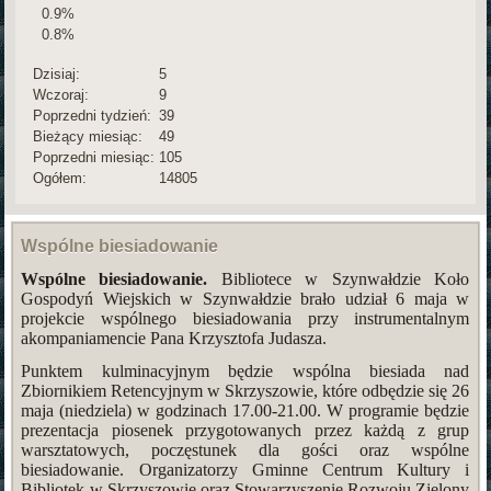
0.9%
0.8%
Dzisiaj:
5
Wczoraj:
9
Poprzedni tydzień:
39
Bieżący miesiąc:
49
Poprzedni miesiąc:
105
Ogółem:
14805
Wspólne biesiadowanie
Wspólne biesiadowanie.
Bibliotece w Szynwałdzie Koło
Gospodyń Wiejskich w Szynwałdzie brało udział 6 maja w
projekcie wspólnego biesiadowania przy instrumentalnym
akompaniamencie Pana Krzysztofa Judasza.
Punktem kulminacyjnym będzie wspólna biesiada nad
Zbiornikiem Retencyjnym w Skrzyszowie, które odbędzie się 26
maja (niedziela) w godzinach 17.00-21.00. W programie będzie
prezentacja piosenek przygotowanych przez każdą z grup
warsztatowych, poczęstunek dla gości oraz wspólne
biesiadowanie. Organizatorzy Gminne Centrum Kultury i
Bibliotek w Skrzyszowie oraz Stowarzyszenie Rozwoju Zielony