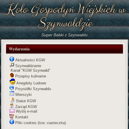
Koło Gospodyń Wiejskich w
Szynwałdzie
Super Babki z Szynwałdu
Wydarzenia
Aktualności KGW
Szynwałdzianie
Kanał "KGW Szynwałd"
Przepisy kulinarne
Anegdoty Ludowe
Przysiółki Szynwałdu
Wierszyki
Statut KGW
Zarząd KGW
Wyślij e-mail
Kontakt
Pliki cookies (tzw. ciasteczka)