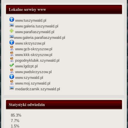
Lokalne serwisy www
www.tuszynwald.pl
www.galeria.tuszynwald.pl
www.parafiaszynwald.pl
www.galeria.parafiaszynwald.pl
www.skrzyszow.pl
www.gcb-skrzyszow.pl
www.kkk-skrzyszow.pl
pogodnyklubik.szynwald.pl
www.lgdzpt.pl
www.pwdskrzyszow.pl
www.szynwald.pl
www.moj.szynwald.pl
medardczarnik.szynwald.pl
Statystyki odwiedzin
85.3%
7.7%
1.5%