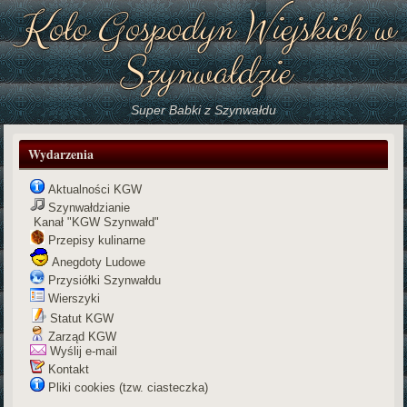
Koło Gospodyń Wiejskich w
Szynwałdzie
Super Babki z Szynwałdu
Wydarzenia
Aktualności KGW
Szynwałdzianie
Kanał "KGW Szynwałd"
Przepisy kulinarne
Anegdoty Ludowe
Przysiółki Szynwałdu
Wierszyki
Statut KGW
Zarząd KGW
Wyślij e-mail
Kontakt
Pliki cookies (tzw. ciasteczka)