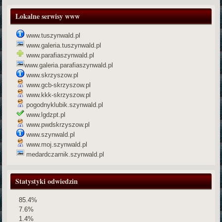
Lokalne serwisy www
www.tuszynwald.pl
www.galeria.tuszynwald.pl
www.parafiaszynwald.pl
www.galeria.parafiaszynwald.pl
www.skrzyszow.pl
www.gcb-skrzyszow.pl
www.kkk-skrzyszow.pl
pogodnyklubik.szynwald.pl
www.lgdzpt.pl
www.pwdskrzyszow.pl
www.szynwald.pl
www.moj.szynwald.pl
medardczarnik.szynwald.pl
Statystyki odwiedzin
85.4%
7.6%
1.4%