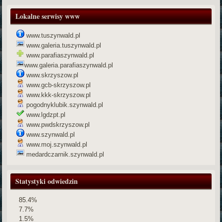
Lokalne serwisy www
www.tuszynwald.pl
www.galeria.tuszynwald.pl
www.parafiaszynwald.pl
www.galeria.parafiaszynwald.pl
www.skrzyszow.pl
www.gcb-skrzyszow.pl
www.kkk-skrzyszow.pl
pogodnyklubik.szynwald.pl
www.lgdzpt.pl
www.pwdskrzyszow.pl
www.szynwald.pl
www.moj.szynwald.pl
medardczarnik.szynwald.pl
Statystyki odwiedzin
85.4%
7.7%
1.5%