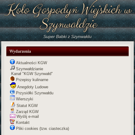
Koło Gospodyń Wiejskich w
Szynwałdzie
Super Babki z Szynwałdu
Wydarzenia
Aktualności KGW
Szynwałdzianie
Kanał "KGW Szynwałd"
Przepisy kulinarne
Anegdoty Ludowe
Przysiółki Szynwałdu
Wierszyki
Statut KGW
Zarząd KGW
Wyślij e-mail
Kontakt
Pliki cookies (tzw. ciasteczka)