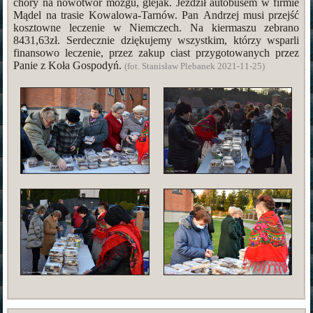
chory na nowotwór mózgu, glejak. Jeździł autobusem w firmie
Mądel na trasie Kowalowa-Tarnów. Pan Andrzej musi przejść
kosztowne leczenie w Niemczech. Na kiermaszu zebrano
8431,63zł. Serdecznie dziękujemy wszystkim, którzy wsparli
finansowo leczenie, przez zakup ciast przygotowanych przez
Panie z Koła Gospodyń.
(fot. Stanisław Plebanek 2021-11-25)