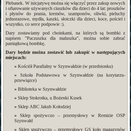
Plebanek. W inicjatywę można się włączyć przez zakup nowych
i ofiarowanie używanych ciuszków dla dzieci do 4 lat: proszków
i płynów do prania, kremów, szamponów, oliwki, pieluchy
jednorazowe, mydła, kaszki, słoiczki dla dzieci, koce, pościel i
wszystko, co serce podpowie :).
Dary zostawiamy pod choinkami, na których są bombki z
napisem ”Paczuszka dla maluszka”, można sobie zabrać
pamiątkową bombkę.
Dary będzie można zostawić lub zakupić w następujących
miejscach:
»
Kościół Parafialny w Szynwałdzie (w przedsionku)
»
Szkoła Podstawowa w Szynwałdzie (na korytarzu-
przewiązce)
»
Biblioteka w Szynwałdzie
»
Sklep Stokrotka, u Bożenki Kusek
»
Sklep ABC Jakub Kołodziej
»
Sklep spożywczo – przemysłowy w Remizie OSP
Szynwałd
»
Sklep spożywczo – przemysłowy GS koło magazynów