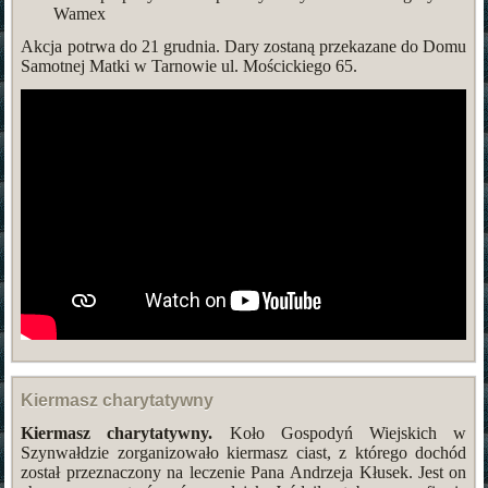
Wamex
Akcja potrwa do 21 grudnia. Dary zostaną przekazane do Domu
Samotnej Matki w Tarnowie ul. Mościckiego 65.
Kiermasz charytatywny
Kiermasz charytatywny.
Koło Gospodyń Wiejskich w
Szynwałdzie zorganizowało kiermasz ciast, z którego dochód
został przeznaczony na leczenie Pana Andrzeja Kłusek. Jest on