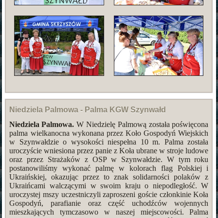
Niedziela Palmowa - Palma KGW Szynwałd
Niedziela Palmowa.
W Niedzielę Palmową została poświęcona
palma wielkanocna wykonana przez Koło Gospodyń Wiejskich
w Szynwałdzie o wysokości niespełna 10 m. Palma została
uroczyście wniesiona przez panie z Koła ubrane w stroje ludowe
oraz przez Strażaków z OSP w Szynwałdzie. W tym roku
postanowiliśmy wykonać palmę w kolorach flag Polskiej i
Ukraińskiej, okazując przez to znak solidarności polaków z
Ukraińcami walczącymi w swoim kraju o niepodległość. W
uroczystej mszy uczestniczyli zaproszeni goście członkinie Koła
Gospodyń, parafianie oraz część uchodźców wojennych
mieszkających tymczasowo w naszej miejscowości. Palma