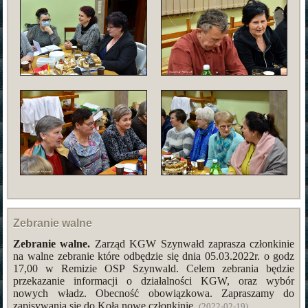
Zebranie walne
Zebranie walne.
Zarząd KGW Szynwałd zaprasza członkinie
na walne zebranie które odbędzie się dnia 05.03.2022r. o godz
17,00 w Remizie OSP Szynwald. Celem zebrania będzie
przekazanie informacji o działalności KGW, oraz wybór
nowych władz. Obecność obowiązkowa. Zapraszamy do
zapisywania się do Koła nowe członkinie.
(2022-02-19)