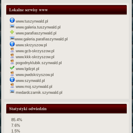
Lokalne serwisy www
www.tuszynwald.pl
www.galeria.tuszynwald.pl
www.parafiaszynwald.pl
www.galeria.parafiaszynwald.pl
www.skrzyszow.pl
www.gcb-skrzyszow.pl
www.kkk-skrzyszow.pl
pogodnyklubik.szynwald.pl
www.lgdzpt.pl
www.pwdskrzyszow.pl
www.szynwald.pl
www.moj.szynwald.pl
medardczarnik.szynwald.pl
Statystyki odwiedzin
85.4%
7.6%
1.5%