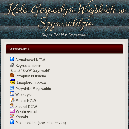
Koło Gospodyń Wiejskich w
Szynwałdzie
Super Babki z Szynwałdu
Wydarzenia
Aktualności KGW
Szynwałdzianie
Kanał "KGW Szynwałd"
Przepisy kulinarne
Anegdoty Ludowe
Przysiółki Szynwałdu
Wierszyki
Statut KGW
Zarząd KGW
Wyślij e-mail
Kontakt
Pliki cookies (tzw. ciasteczka)