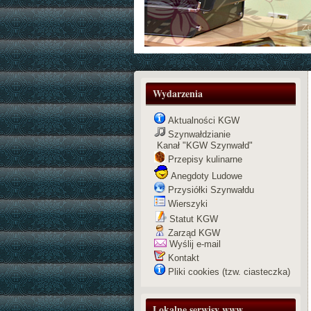
Zespół muzyczny
Wydarzenia
Aktualności KGW
Szynwałdzianie
Kanał "KGW Szynwałd"
Przepisy kulinarne
Anegdoty Ludowe
Przysiółki Szynwałdu
Wierszyki
Statut KGW
Zarząd KGW
Wyślij e-mail
Kontakt
Pliki cookies (tzw. ciasteczka)
Lokalne serwisy www