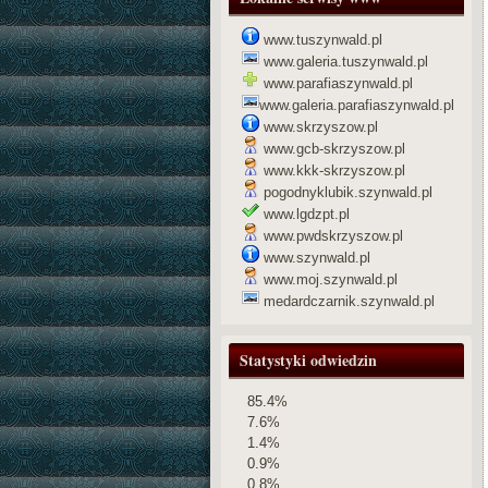
www.tuszynwald.pl
www.galeria.tuszynwald.pl
www.parafiaszynwald.pl
www.galeria.parafiaszynwald.pl
www.skrzyszow.pl
www.gcb-skrzyszow.pl
www.kkk-skrzyszow.pl
pogodnyklubik.szynwald.pl
www.lgdzpt.pl
www.pwdskrzyszow.pl
www.szynwald.pl
www.moj.szynwald.pl
medardczarnik.szynwald.pl
Statystyki odwiedzin
85.4%
7.6%
1.4%
0.9%
0.8%