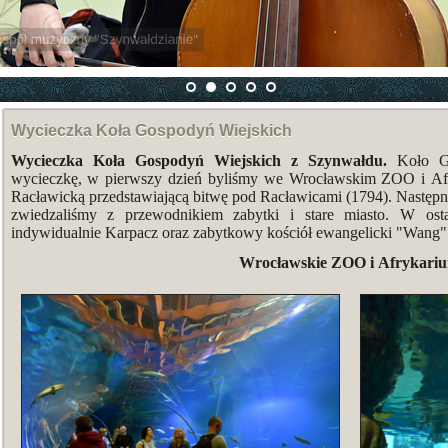
 "Szynwałdzianie"
Wycieczka Koła Gospodyń Wiejskich
Wycieczka Koła Gospodyń Wiejskich z Szynwałdu.
Koło Go
wycieczkę, w pierwszy dzień byliśmy we Wrocławskim ZOO i Afr
Racławicką przedstawiającą bitwę pod Racławicami (1794). Następne
zwiedzaliśmy z przewodnikiem zabytki i stare miasto. W ost
indywidualnie Karpacz oraz zabytkowy kościół ewangelicki "Wang"
Wrocławskie ZOO i Afrykari