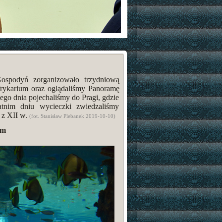
spodyń zorganizowało trzydniową
ykarium oraz oglądaliśmy Panoramę
go dnia pojechaliśmy do Pragi, gdzie
atnim dniu wycieczki zwiedzaliśmy
 z XII w.
(fot. Stanisław Plebanek 2019-10-10)
um