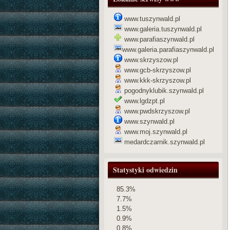
www.tuszynwald.pl
www.galeria.tuszynwald.pl
www.parafiaszynwald.pl
www.galeria.parafiaszynwald.pl
www.skrzyszow.pl
www.gcb-skrzyszow.pl
www.kkk-skrzyszow.pl
pogodnyklubik.szynwald.pl
www.lgdzpt.pl
www.pwdskrzyszow.pl
www.szynwald.pl
www.moj.szynwald.pl
medardczarnik.szynwald.pl
Statystyki odwiedzin
85.3%
7.7%
1.5%
0.9%
0.8%