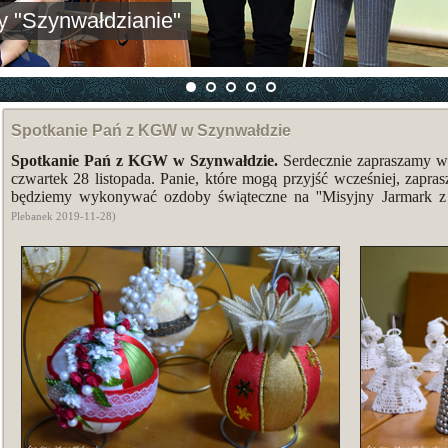
zny "Szynwałdzianie"
Spotkanie Pań z KGW w Szynwałdzie
Spotkanie Pań z KGW w Szynwałdzie.
Serdecznie zapraszamy ws
czwartek 28 listopada. Panie, które mogą przyjść wcześniej, zapr
będziemy wykonywać ozdoby świąteczne na ''Misyjny Jarmark z
Plebanek 2019-11-28)