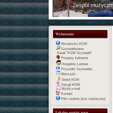
Zespół muzyc
Wydarzenia
Aktualności KGW
Szynwałdzianie
Kanał "KGW Szynwałd"
Przepisy kulinarne
Anegdoty Ludowe
Przysiółki Szynwałdu
Wierszyki
Statut KGW
Zarząd KGW
Wyślij e-mail
Kontakt
Pliki cookies (tzw. ciasteczka)
Lokalne serwisy www