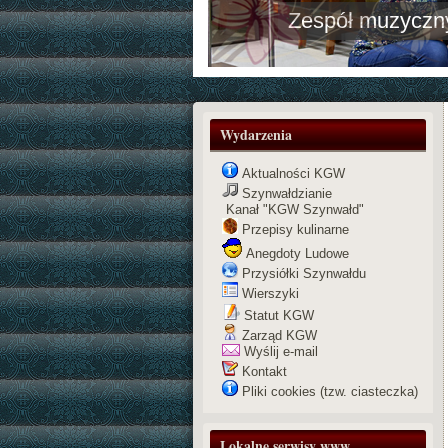
Zespół muzyczny
Wydarzenia
Aktualności KGW
Szynwałdzianie
Kanał "KGW Szynwałd"
Przepisy kulinarne
Anegdoty Ludowe
Przysiółki Szynwałdu
Wierszyki
Statut KGW
Zarząd KGW
Wyślij e-mail
Kontakt
Pliki cookies (tzw. ciasteczka)
Lokalne serwisy www