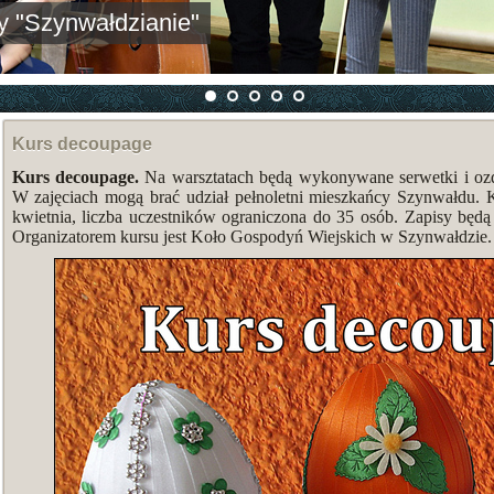
 "Szynwałdzianie"
Kurs decoupage
Kurs decoupage.
Na warsztatach będą wykonywane serwetki i oz
W zajęciach mogą brać udział pełnoletni mieszkańcy Szynwałdu. K
kwietnia, liczba uczestników ograniczona do 35 osób. Zapisy będ
Organizatorem kursu jest Koło Gospodyń Wiejskich w Szynwałdzie