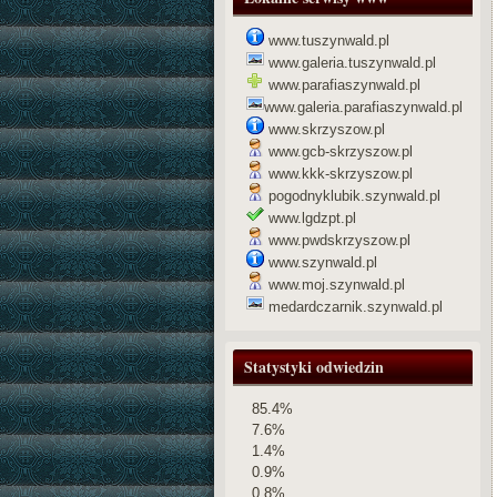
www.tuszynwald.pl
www.galeria.tuszynwald.pl
www.parafiaszynwald.pl
www.galeria.parafiaszynwald.pl
www.skrzyszow.pl
www.gcb-skrzyszow.pl
www.kkk-skrzyszow.pl
pogodnyklubik.szynwald.pl
www.lgdzpt.pl
www.pwdskrzyszow.pl
www.szynwald.pl
www.moj.szynwald.pl
medardczarnik.szynwald.pl
Statystyki odwiedzin
85.4%
7.6%
1.4%
0.9%
0.8%