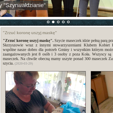
"Szynwałdzianie"
"Zrzuć koronę uszyj maskę"
"Zrzuć koronę uszyj maskę".
Szycie maseczek idzie pełną parą 
Skrzyszowie wraz z innymi stowarzyszeniami Klubem Kobie
wspólne nasze dobro dla potrzeb Gminy i wszystkim którym moż
zaangażowanych jest 8 osób i 3 osoby z poza Koła. Wszyscy są 
maseczek. Na chwile obecną mamy uszyte ponad 300 maseczek Za
szycia.
(2020-03-29)