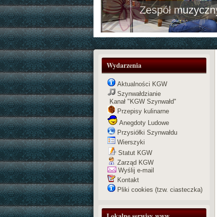
Zespół muzyczny 
Wydarzenia
Aktualności KGW
Szynwałdzianie
Kanał "KGW Szynwałd"
Przepisy kulinarne
Anegdoty Ludowe
Przysiółki Szynwałdu
Wierszyki
Statut KGW
Zarząd KGW
Wyślij e-mail
Kontakt
Pliki cookies (tzw. ciasteczka)
Lokalne serwisy www