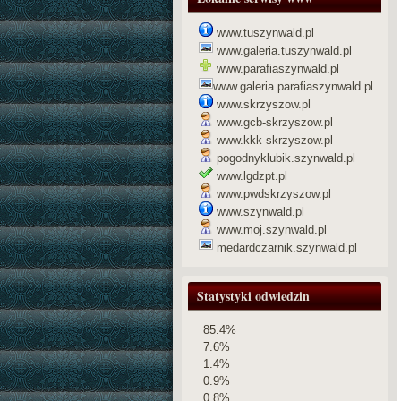
www.tuszynwald.pl
www.galeria.tuszynwald.pl
www.parafiaszynwald.pl
www.galeria.parafiaszynwald.pl
www.skrzyszow.pl
www.gcb-skrzyszow.pl
www.kkk-skrzyszow.pl
pogodnyklubik.szynwald.pl
www.lgdzpt.pl
www.pwdskrzyszow.pl
www.szynwald.pl
www.moj.szynwald.pl
medardczarnik.szynwald.pl
Statystyki odwiedzin
85.4%
7.6%
1.4%
0.9%
0.8%