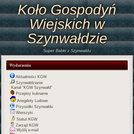
Koło Gospodyń
Wiejskich w
Szynwałdzie
Super Babki z Szynwałdu
Wydarzenia
Aktualności KGW
Szynwałdzianie
Kanał "KGW Szynwałd"
Przepisy kulinarne
Anegdoty Ludowe
Przysiółki Szynwałdu
Wierszyki
Statut KGW
Zarząd KGW
Wyślij e-mail