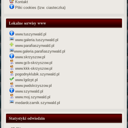
Kontakt
Pliki cookies (tzw. ciasteczka)
Lokalne serwisy www
www.tuszynwald.pl
www.galeria.tuszynwald.pl
www.parafiaszynwald.pl
www.galeria.parafiaszynwald.pl
www.skrzyszow.pl
www.gcb-skrzyszow.pl
www.kkk-skrzyszow.pl
pogodnyklubik.szynwald.pl
www.lgdzpt.pl
www.pwdskrzyszow.pl
www.szynwald.pl
www.moj.szynwald.pl
medardczarnik.szynwald.pl
Statystyki odwiedzin