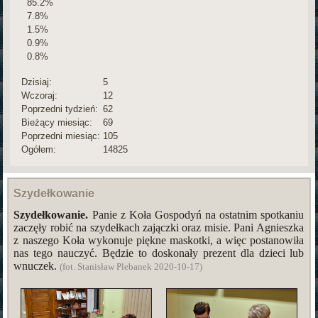
85.2%
7.8%
1.5%
0.9%
0.8%
Dzisiaj:
5
Wczoraj:
12
Poprzedni tydzień:
62
Bieżący miesiąc:
69
Poprzedni miesiąc:
105
Ogółem:
14825
Szydełkowanie
Szydełkowanie.
Panie z Koła Gospodyń na ostatnim spotkaniu
zaczęły robić na szydełkach zajączki oraz misie. Pani Agnieszka
z naszego Koła wykonuje piękne maskotki, a więc postanowiła
nas tego nauczyć. Będzie to doskonały prezent dla dzieci lub
wnuczek.
(fot. Stanisław Plebanek 2020-10-17)