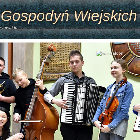
 Gospodyń Wiejskich
Szynwałdu