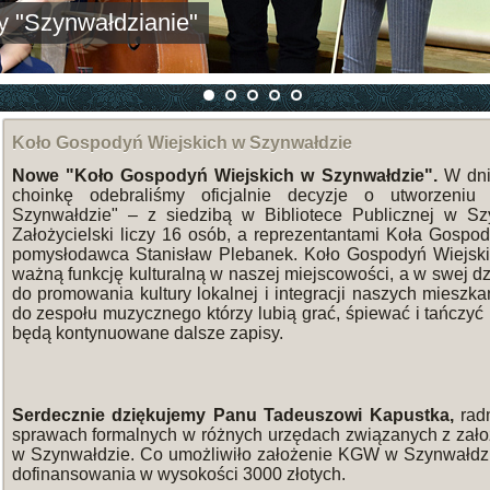
czny "Szynwałdzianie"
Koło Gospodyń Wiejskich w Szynwałdzie
Nowe "Koło Gospodyń Wiejskich w Szynwałdzie".
W dniu
choinkę odebraliśmy oficjalnie decyzje o utworzeni
Szynwałdzie" – z siedzibą w Bibliotece Publicznej w Sz
Założycielski liczy 16 osób, a reprezentantami Koła Gospody
pomysłodawca Stanisław Plebanek. Koło Gospodyń Wiejski
ważną funkcję kulturalną w naszej miejscowości, a w swej dzi
do promowania kultury lokalnej i integracji naszych miesz
do zespołu muzycznego którzy lubią grać, śpiewać i tańcz
będą kontynuowane dalsze zapisy.
Serdecznie dziękujemy Panu Tadeuszowi Kapustka,
rad
sprawach formalnych w różnych urzędach związanych z zał
w Szynwałdzie. Co umożliwiło założenie KGW w Szynwałdzi
dofinansowania w wysokości 3000 złotych.