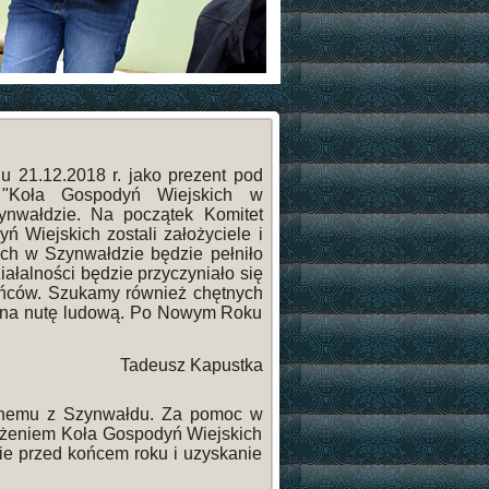
 21.12.2018 r. jako prezent pod
u "Koła Gospodyń Wiejskich w
ynwałdzie. Na początek Komitet
ń Wiejskich zostali założyciele i
ch w Szynwałdzie będzie pełniło
ałalności będzie przyczyniało się
kańców. Szukamy również chętnych
yć na nutę ludową. Po Nowym Roku
Tadeusz Kapustka
nemu z Szynwałdu. Za pomoc w
ożeniem Koła Gospodyń Wiejskich
e przed końcem roku i uzyskanie