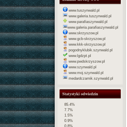
www.tuszynwald.pl
www.galeria.tuszynwald.pl
www.parafiaszynwald.pl
www.galeria.parafiaszynwald.pl
www.skrzyszow.pl
www.gcb-skrzyszow.pl
www.kkk-skrzyszow.pl
pogodnyklubik.szynwald.pl
www.lgdzpt.pl
www.pwdskrzyszow.pl
www.szynwald.pl
www.moj.szynwald.pl
medardczarnik.szynwald.pl
Statystyki odwiedzin
85.4%
7.7%
1.5%
0.9%
0.8%