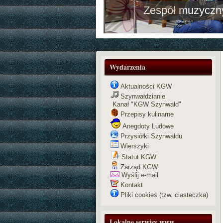
Zespół muzy
Wydarzenia
Aktualności KGW
Szynwałdzianie
Kanał "KGW Szynwałd"
Przepisy kulinarne
Anegdoty Ludowe
Przysiółki Szynwałdu
Wierszyki
Statut KGW
Zarząd KGW
Wyślij e-mail
Kontakt
Pliki cookies (tzw. ciasteczka)
Lokalne serwisy www