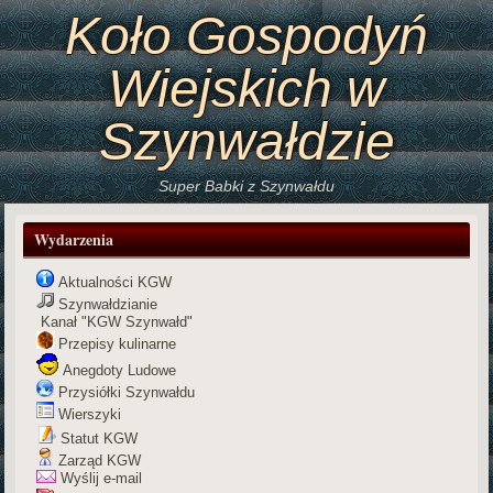
Koło Gospodyń
Wiejskich w
Szynwałdzie
Super Babki z Szynwałdu
Wydarzenia
Aktualności KGW
Szynwałdzianie
Kanał "KGW Szynwałd"
Przepisy kulinarne
Anegdoty Ludowe
Przysiółki Szynwałdu
Wierszyki
Statut KGW
Zarząd KGW
Wyślij e-mail