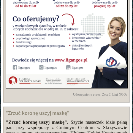
Udostępnione przez: Zespół Ligi NGOs
"Zrzuć koronę uszyj maskę"
"Zrzuć koronę uszyj maskę".
Szycie maseczek idzie pełną
parą przy współpracy z Gminnym Centrum w Skrzyszowie
wraz z innymi stowarzyszeniami Klubem Kobiet Kreatywnych