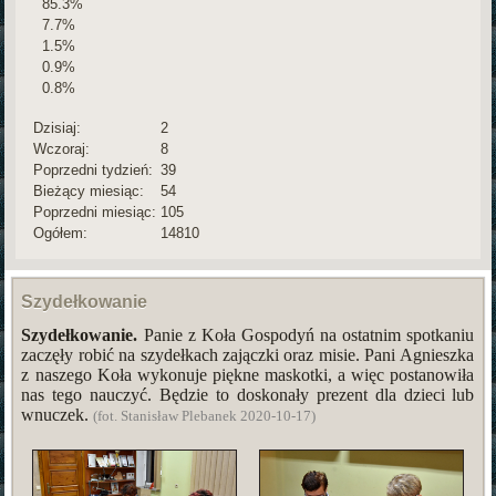
85.3%
7.7%
1.5%
0.9%
0.8%
Dzisiaj:
2
Wczoraj:
8
Poprzedni tydzień:
39
Bieżący miesiąc:
54
Poprzedni miesiąc:
105
Ogółem:
14810
Szydełkowanie
Szydełkowanie.
Panie z Koła Gospodyń na ostatnim spotkaniu
zaczęły robić na szydełkach zajączki oraz misie. Pani Agnieszka
z naszego Koła wykonuje piękne maskotki, a więc postanowiła
nas tego nauczyć. Będzie to doskonały prezent dla dzieci lub
wnuczek.
(fot. Stanisław Plebanek 2020-10-17)