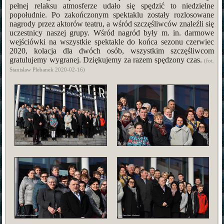
pełnej relaksu atmosferze udało się spędzić to niedzielne
popołudnie. Po zakończonym spektaklu zostały rozlosowane
nagrody przez aktorów teatru, a wśród szczęśliwców znaleźli się
uczestnicy naszej grupy. Wśród nagród były m. in. darmowe
wejściówki na wszystkie spektakle do końca sezonu czerwiec
2020, kolacja dla dwóch osób, wszystkim szczęśliwcom
gratulujemy wygranej. Dziękujemy za razem spędzony czas.
(fot.
Stanisław Plebanek 2020-02-16)