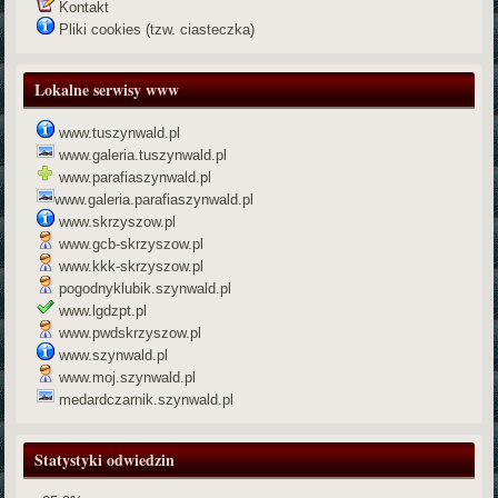
Kontakt
Pliki cookies (tzw. ciasteczka)
Lokalne serwisy www
www.tuszynwald.pl
www.galeria.tuszynwald.pl
www.parafiaszynwald.pl
www.galeria.parafiaszynwald.pl
www.skrzyszow.pl
www.gcb-skrzyszow.pl
www.kkk-skrzyszow.pl
pogodnyklubik.szynwald.pl
www.lgdzpt.pl
www.pwdskrzyszow.pl
www.szynwald.pl
www.moj.szynwald.pl
medardczarnik.szynwald.pl
Statystyki odwiedzin