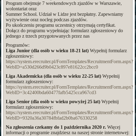
Program obejmuje 7 weekendowych zjazdów w Warszawie,
wolontariat oraz
Summer School. Udział w Lidze jest bezpłatny. Zapewniamy
wyżywienie oraz nocleg podczas zjazdów.
Po ukończeniu programu uczestnicy otrzymają certyfikat.
Dołącz do programu wypełniając formularz zgłoszeniowy do
jednego z trzech przygotowanych przez nas
Programów:
Liga Junior (dla osób w wieku 18-21 lat)
Wypełnij formularz
zgłoszeniowy:
https://system.erecruiter.pl/FormTemplates/RecruitmentForm.aspx?
WebID=a530d266d9b0423c897e81622cc2bcc0
Liga Akademicka (dla osób w wieku 22-25 lat)
Wypełnij
formularz zgłoszeniowy:
https://system.erecruiter.pl/FormTemplates/RecruitmentForm.aspx?
WebID=3c42400bda60477fafb5425cca967cd3
Liga Senior (dla osób w wieku powyżej 25 lat)
Wypełnij
formularz zgłoszeniowy:
https://system.erecruiter.pl/FormTemplates/RecruitmentForm.aspx?
WebID=9320a36a30784fbfad2b0ba676330258
Na zgłoszenia czekamy do 1 października 2020 r.
Więcej
informacji o programie znajdziesz na naszej stronie internetowej: